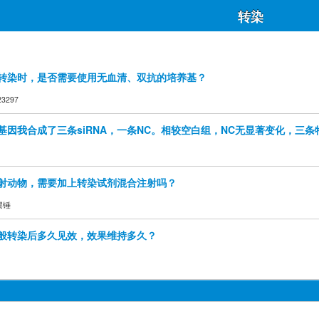
转染
A做转染时，是否需要使用无血清、双抗的培养基？
23297
基因我合成了三条siRNA，一条NC。相较空白组，NC无显著变化，三
A注射动物，需要加上转染试剂混合注射吗？
大摆锤
A一般转染后多久见效，效果维持多久？