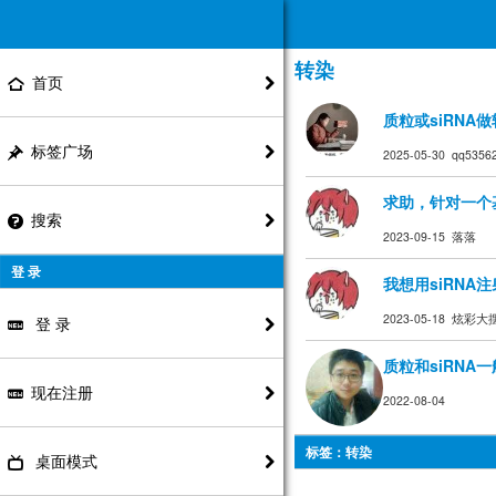
转染
首页
质粒或siRN
标签广场
2025-05-30 qq5356
求助，针对一个
搜索
2023-09-15 落落
登 录
我想用siRN
2023-05-18 炫彩
登 录
质粒和siRN
现在注册
2022-08-04
标签：转染
桌面模式