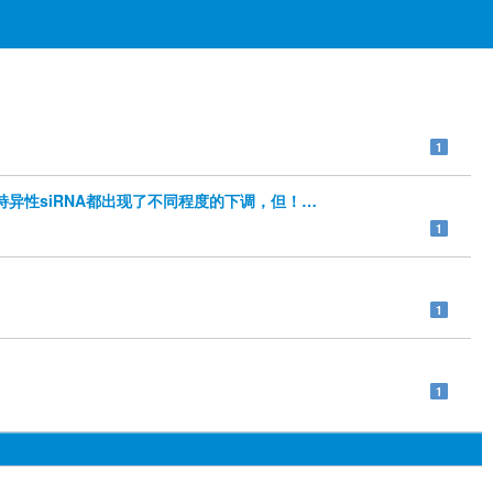
1
条特异性siRNA都出现了不同程度的下调，但！我做的转染试剂的组也出
1
1
1