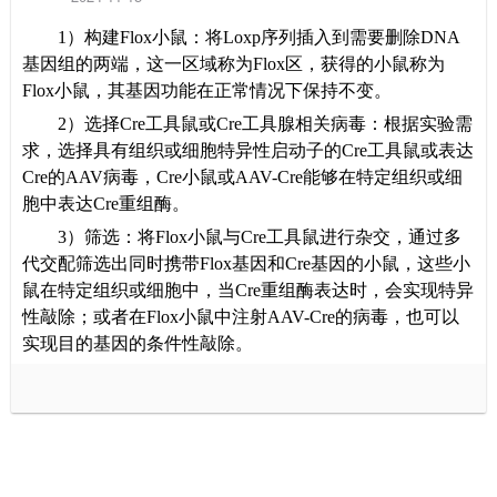
1）
构建
Flox
小鼠：将
Loxp
序列插入到需要删除
DNA
基因组的两端，这一区域称为
Flox
区，获得的小鼠称为
Flox
小鼠，其基因功能在正常情况下保持不变。
2）
选择
Cre
工具鼠或
Cre
工具腺相关病毒：根据实验需
求，选择具有组织或细胞特异性启动子的
Cre
工具鼠或表达
Cre
的
AAV
病毒，
Cre
小鼠或
AAV-Cre
能够在特定组织或细
胞中表达
Cre
重组酶。
3）
筛选：将
Flox
小鼠与
Cre
工具鼠进行杂交，通过多
代交配筛选出同时携带
Flox
基因和
Cre
基因的小鼠，这些小
鼠在特定组织或细胞中，当
Cre
重组酶表达时，会实现特异
性敲除；或者在
Flox
小鼠中注射
AAV-Cre
的病毒，也可以
实现目的基因的条件性敲除。