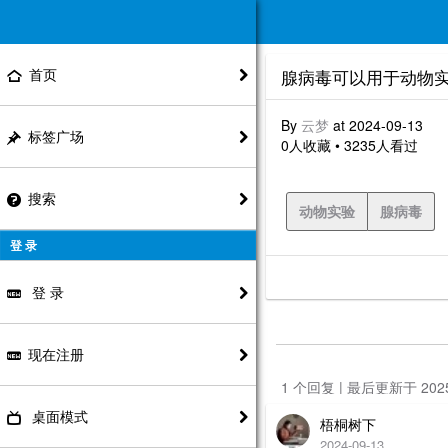
首页
腺病毒可以用于动物
By
云梦
at 2024-09-13
标签广场
0人收藏 • 3235人看过
搜索
动物实验
腺病毒
登 录
登 录
现在注册
1 个回复 | 最后更新于 20
桌面模式
梧桐树下
2024-09-13