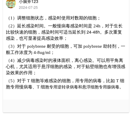
小脑斧123
2024-07-25
（
1
）调整细胞状态，感染时使用对数期的细胞；
（
2
）延长感染时间。一般慢病毒感染时间是
24h
，对于生长
24-48h
比较快速的细胞，感
染时间可适当延长到
。多次重复
感染，也可显著提高感染效率；
（
3
）对于
polybrene
耐受的细胞，可加
polybrene
助转剂，一
般工作浓度为
4-8ug/ml
；
（
4
）减少病毒感染时的液体面积，离心感染。可以用平角离
心机，尤其适用于悬浮细胞的感染，对于贴壁细胞也有增强感
染效果的作用；
（
5
）对于
T
细胞等难感染的细胞，用专用的病毒，比如
T
细
胞专用慢病毒
、
T
细
。
胞专用逆转录病毒和悬浮细胞专用腺病毒