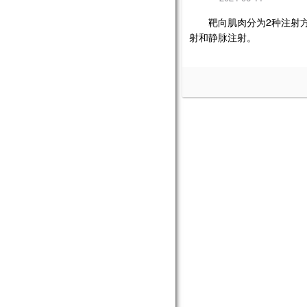
2
靶向肌肉分为
种注射
射和静脉注射。