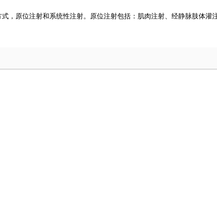
方式，原位注射和系统性注射。原位注射包括：肌肉注射、经静脉肢体灌