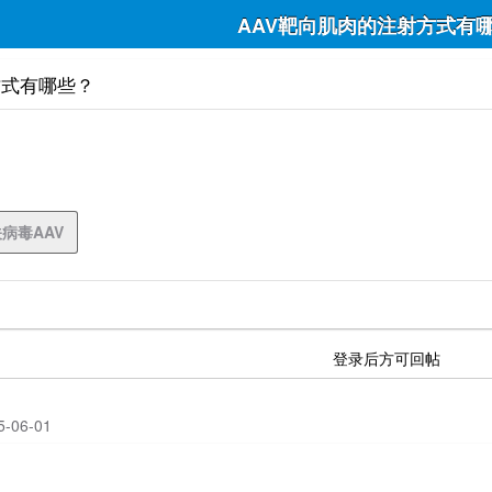
AAV靶向肌肉的注射方式有
方式有哪些？
病毒AAV
登录后方可回帖
25-06-01