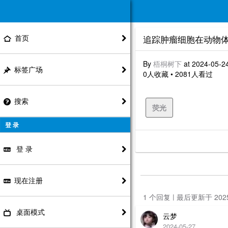
首页
追踪肿瘤细胞在动物
By
梧桐树下
at 2024-05-2
标签广场
0人收藏 • 2081人看过
搜索
荧光
登 录
登 录
现在注册
1 个回复 | 最后更新于 20
桌面模式
云梦
2024-05-27