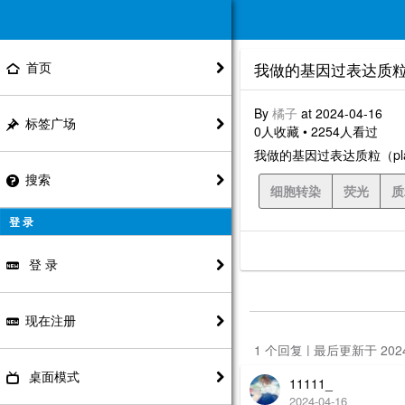
首页
我做的基因过表达质粒
By
橘子
at 2024-04-16
标签广场
0人收藏 • 2254人看过
我做的基因过表达质粒（p
搜索
细胞转染
荧光
质
登 录
登 录
现在注册
1 个回复 | 最后更新于 20
桌面模式
11111_
2024-04-16