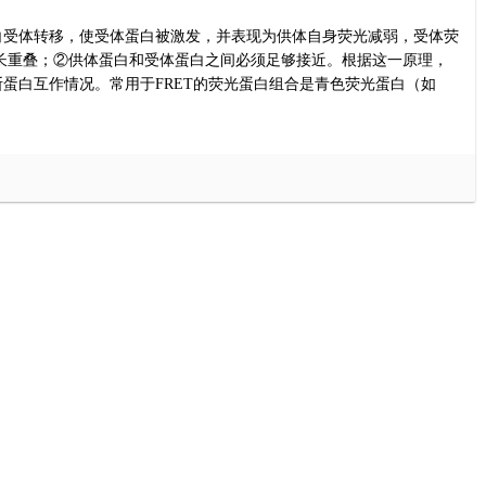
白受体转移，使受体蛋白被激发，并表现为
供体自身荧光减弱，受体荧
长重叠；②供体蛋白和受体蛋白之间必须足够接近。根据这一原理，
断蛋白互作情况。常用于
FRET
的荧光蛋白组合是青色荧光蛋白（如