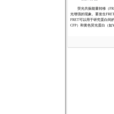
荧光共振能量转移（
FR
光增强的现象
。要发生
FRE
FRET
可以用于研究蛋白间
CFP
）和黄色荧光蛋白（如