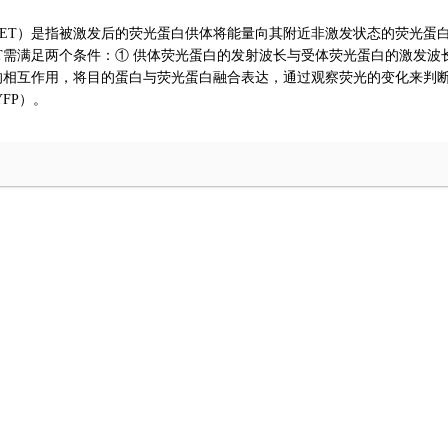
ET
）是指被激发后的荧光蛋白供体将能量向其附近非激发状态的荧光蛋
T
需满足两个条件：① 供体荧光蛋白的发射波长与受体荧光蛋白的激发波
的相互作用，将目的蛋白与荧光蛋白融合表达，通过观察荧光的变化来判
YFP
）。