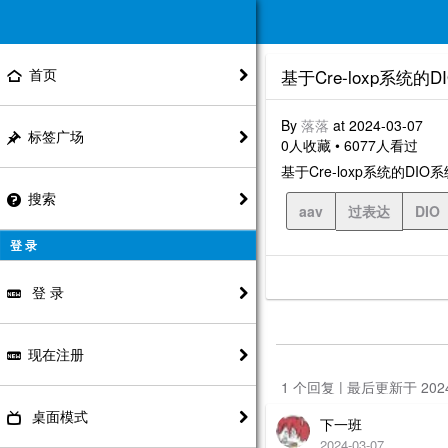
首页
基于Cre-loxp系
By
落落
at 2024-03-07
标签广场
0人收藏 • 6077人看过
基于Cre-loxp系统的
搜索
aav
过表达
DIO
登 录
登 录
现在注册
1 个回复 | 最后更新于 20
桌面模式
下一班
2024-03-07