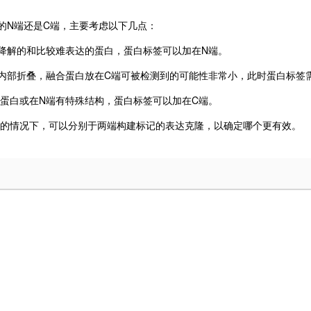
N
C
的
端还是
端，主要考虑以下几点：
N
降解的和比较难表达的蛋白，蛋白标签可以加在
端。
C
内部折叠，融合蛋白放在
端可被检测到的可能性非常小，此时蛋白标签
N
C
蛋白或在
端有特殊结构，蛋白标签可以加在
端。
的情况下，可以分别于两端构建标记的表达克隆，以确定哪个更有效。