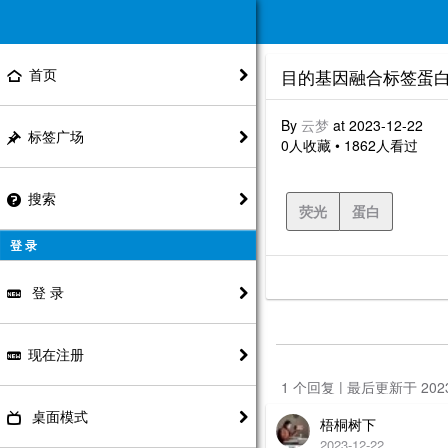
首页
目的基因融合标签蛋白
By
云梦
at 2023-12-22
标签广场
0人收藏 • 1862人看过
搜索
荧光
蛋白
登 录
登 录
现在注册
1 个回复 | 最后更新于 20
桌面模式
梧桐树下
2023-12-22