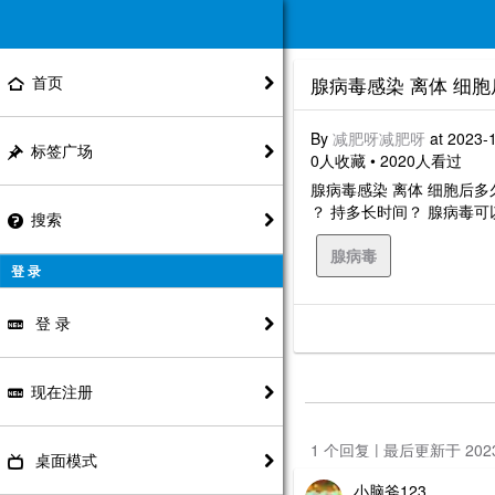
首页
腺病毒感染 离体 细
By
减肥呀减肥呀
at 2023-
标签广场
0人收藏 • 2020人看过
腺病毒感染 离体 细胞后
？ 持多长时间？ 腺病毒
搜索
腺病毒
登 录
登 录
现在注册
1 个回复 | 最后更新于 20
桌面模式
小脑斧123