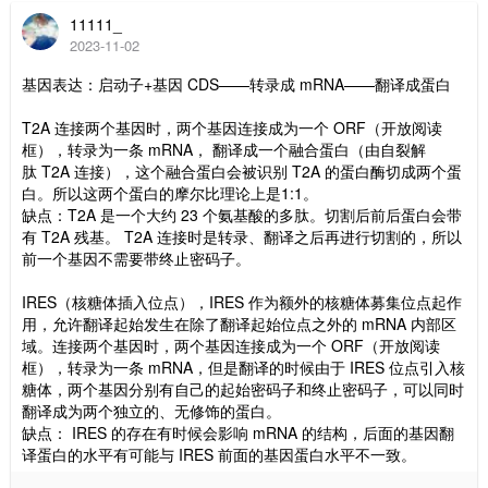
11111_
2023-11-02
基因表达：启动子+基因 CDS——转录成 mRNA——翻译成蛋白
T2A 连接两个基因时，两个基因连接成为一个 ORF（开放阅读
框），转录为一条 mRNA， 翻译成一个融合蛋白（由自裂解
肽 T2A 连接），这个融合蛋白会被识别 T2A 的蛋白酶切成两个蛋
白。所以这两个蛋白的摩尔比理论上是1:1。
缺点：T2A 是一个大约 23 个氨基酸的多肽。切割后前后蛋白会带
有 T2A 残基。 T2A 连接时是转录、翻译之后再进行切割的，所以
前一个基因不需要带终止密码子。
IRES（核糖体插入位点），IRES 作为额外的核糖体募集位点起作
用，允许翻译起始发生在除了翻译起始位点之外的 mRNA 内部区
域。连接两个基因时，两个基因连接成为一个 ORF（开放阅读
框），转录为一条 mRNA，但是翻译的时候由于 IRES 位点引入核
糖体，两个基因分别有自己的起始密码子和终止密码子，可以同时
翻译成为两个独立的、无修饰的蛋白。
缺点： IRES 的存在有时候会影响 mRNA 的结构，后面的基因翻
译蛋白的水平有可能与 IRES 前面的基因蛋白水平不一致。