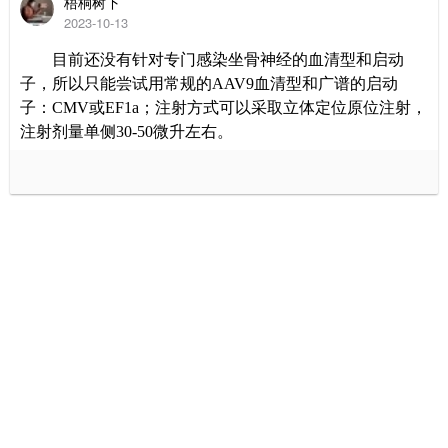
梧桐树下
2023-10-13
目前还没有针对专门感染坐骨神经的血清型和启动
子，所以只能尝试用常规的
AAV9
血清型和广谱的启动
子：
CMV
或
EF1a
；注射方式可以采取立体定位原位注射，
注射剂量单侧
30-50
微升左右。