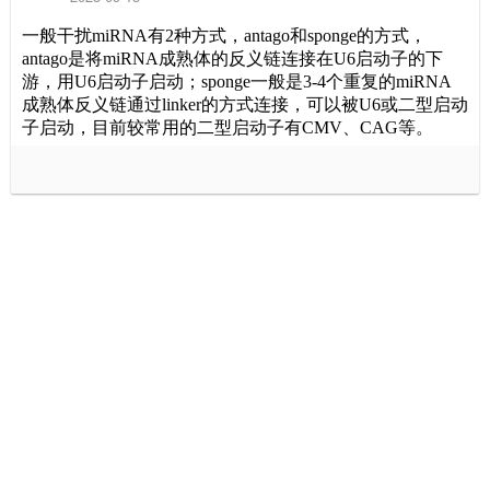
一般干扰
miRNA
有
2
种方式，
antago
和
sponge
的方式，
antago
是将
miRNA
成熟体的反义链连接在
U6
启动子的下
游，用
U6
启动子启动；
sponge
一般是
3-4
个重复的
miRNA
成熟体反义链通过
linker
的方式连接，可以被
U6
或二型启动
子启动，目前较常用的二型启动子有
CMV
、
CAG
等。