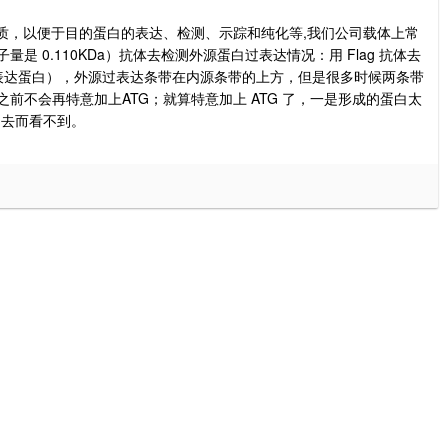
,
质，以便于目的蛋白的表达、检测、示踪和纯化等
我们公司载体上常
0.110KDa
Flag
子量是
）抗体去检测外源蛋白过表达情况：用
抗体去
表达蛋白），外源过表达条带在内源条带的上方，但是很多时候两条带
ATG
ATG
之前不会再特意加上
；就算特意加上
了，一是形成的蛋白太
出去而看不到。