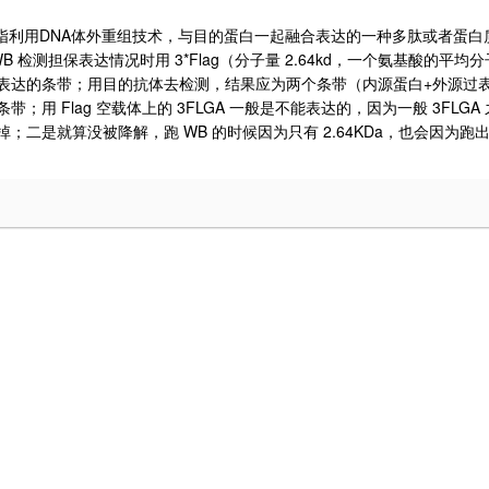
DNA
指利用
体外重组技术，与目的蛋白一起融合表达的一种多肽或者蛋白
WB
3*Flag
2.64kd
检测担保表达情况时用
（分子量
，一个氨基酸的平均分
+
表达的条带；用目的抗体去检测，结果应为两个条带（内源蛋白
外源过
Flag
3FLGA
3FLGA
条带；用
空载体上的
一般是不能表达的，因为一般
WB
2.64KDa
掉；二是就算没被降解，跑
的时候因为只有
，也会因为跑