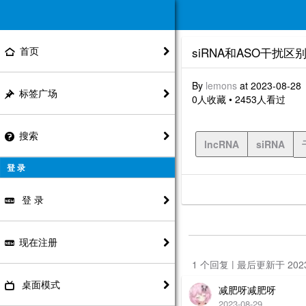
首页
siRNA和ASO干扰区
By
lemons
at 2023-08-28
标签广场
0人收藏 • 2453人看过
搜索
lncRNA
siRNA
登 录
登 录
现在注册
1 个回复 | 最后更新于 20
桌面模式
减肥呀减肥呀
2023-08-29