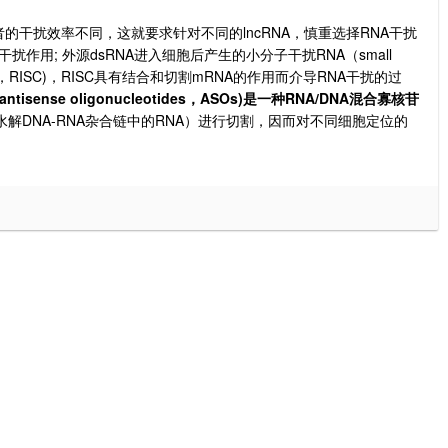
lncRNA
RNA
者的干扰效率不同，这就要求针对不同的
，慎重选择
干扰
;
dsRNA
RNA
small
干扰作用
外源
进入细胞后产生的小分子干扰
（
RISC)
RISC
mRNA
RNA
，
，
具有结合和切割
的作用而介导
干扰的过
 antisense oligonucleotides
ASOs)
RNA/DNA
，
是一种
混合寡核苷
DNA-RNA
RNA
水解
杂合链中的
）进行切割，因而对不同细胞定位的