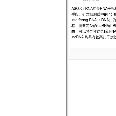
ASO
siRNA
RNA
和
均是
干扰
lncR
手段。针对细胞质中的
interfering RNA, siRNA
）的
lncRNA
R
程。胞浆定位的
由
lncRN
酸
，可以特异性结合
lncRNA
均具有较高的干扰