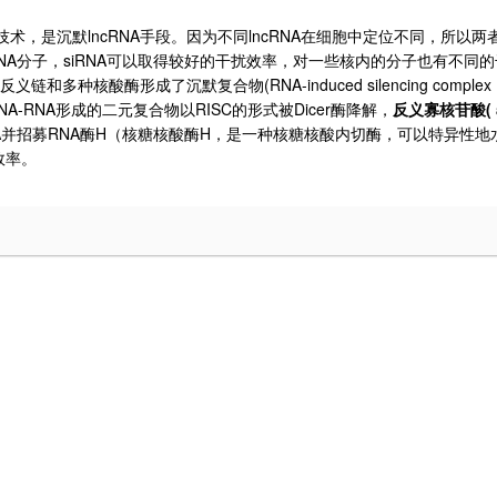
lncRNA
lncRNA
技术，是沉默
手段。因为不同
在细胞中定位不同，所以两
NA
siRNA
分子，
可以取得较好的干扰效率，对一些核内的分子也有不同的
(RNA-induced silencing complex
反义链和多种核酸酶形成了沉默复合物
NA-RNA
RISC
Dicer
(
形成的二元复合物以
的形式被
酶降解，
反义寡核苷酸
A
RNA
H
H
并招募
酶
（核糖核酸酶
，是一种核糖核酸内切酶，可以特异性地
效率。