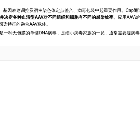
Cap
、基因表达调控及宿主染色体定点整合、病毒包装中起重要作用。
通
AAV
AAV2
并决定各种血清型
对不同组织和细胞有不同的感染效率
。应用
AAV
感染特征的杂合
载体。
DNA
是一种无包膜的单链
病毒，是细小病毒家族的一员，通常需要腺病毒