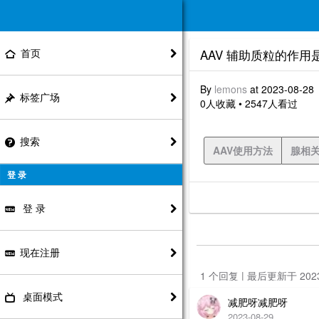
首页
AAV 辅助质粒的作用
By
lemons
at 2023-08-28
标签广场
0人收藏 • 2547人看过
搜索
AAV使用方法
腺相
登 录
登 录
现在注册
1 个回复 | 最后更新于 20
桌面模式
减肥呀减肥呀
2023-08-29