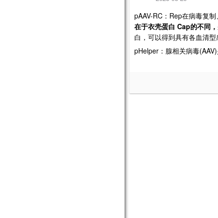
pAAV-RC
Rep
：
在病毒复制
Cap
在于衣壳蛋白
的不同，
白，可以得到具有各血清型
pHelper
(AAV)
：腺相关病毒