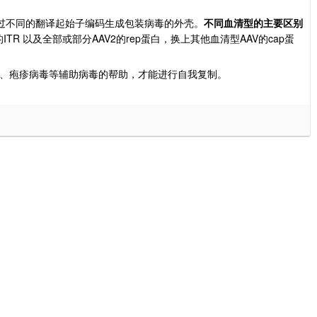
过不同的翻译起始子编码生成包装病毒的外壳。
不同血清型的主要区别
ITR
AAV2
rep
AAV
cap
的
以及全部或部分
的
蛋白，换上其他血清型
的
蛋
、疱疹病毒等辅助病毒的帮助，才能进行自我复制。