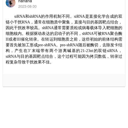
nanana
2023-08-30
siRNA
和
shRNA
的作用机制不同。
siRNA
是直接化学合成的双
链小干扰
RNA
，通常在细胞质中聚集，直接与目的基因靶点结合，
因此干扰效率较高。
shRNA
通常需要质粒或病毒载体导入靶细胞的
细胞核内。根据驱动表达的启动子的不同，
shRNA
可被
RNA
聚合酶
II
或者
III
催化转录。在转运到细胞质之前，这些初始的前体结构需
要首先被加工形成
pre-shRNA
。
pre-shRNA
随后被酶切，去除发卡结
构，产生在
3‘
末端带有两个游离碱基的
21-23nt
的双链
siRNA
，
siRNA
与目的基因靶点结合，这个过程可能因为拷贝数低，转录过
程复杂导致干扰效果不佳。