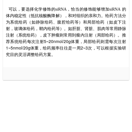
可以，要选择化学修饰的
siRNA
，恰当的修饰能够增加
siRNA
的
体内稳定性（抵抗核酸酶降解），和对组织的亲和力。
给药方法
分
为
系统给药（如静脉给药、腹腔给药等）
和
局部给药（如皮下注
射，玻璃体给药，鞘内给药等）
。
如肝脏、肾脏、肌肉等常用静脉
注射（系统给药）
，
皮下肿瘤则常用到瘤内注射（局部给药）
。
推
5~20nmol/20g
荐系统给药每次注射
体重
，
局部给药则需每次注射
1~5nmol/20g
2~3
体重
，
给药频率往往是一周
次，可以根据实验研
究目的灵活调整给药方案。